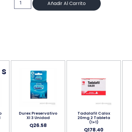
Añadir Al Carrito
os
o
Durex Preservativo
Tadalafil Calox
d
Xl 3 Unidad
20mg 2 Tableta
(1+1)
Q
26.58
Q
178.40