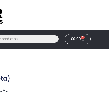
0
Q
0.00
eta)
XUAL