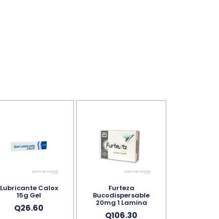
Lubricante Calox
Furteza
15g Gel
Bucodispersable
20mg 1 Lamina
Q
26.60
Q
106.30