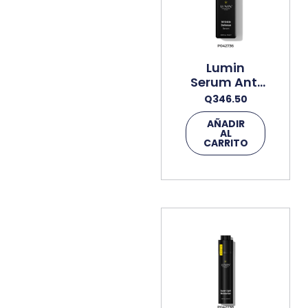
Lumin
Serum Anti
Arrugas
Q
346.50
15ml Suero
Facial
AÑADIR
AL
CARRITO