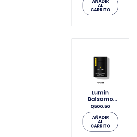
Unidad
AÑADIR
AL
CARRITO
Lumin
Balsamo
Protector
Q
500.50
Anti Ojeras
AÑADIR
20ml
AL
CARRITO