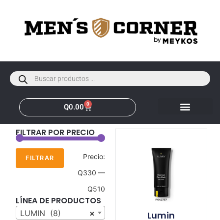
0
Q
0.00
FILTRAR POR PRECIO
Precio:
FILTRAR
Q330
—
Q510
LÍNEA DE PRODUCTOS
LUMIN (8)
×
Lumin