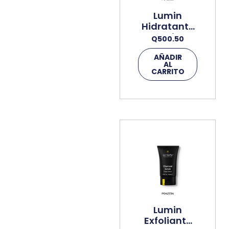
Lumin
Hidratante
Super Ligera
Q
500.50
50ml Crema
AÑADIR
AL
CARRITO
Lumin
Exfoliante