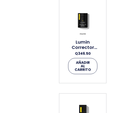
Lumin
Corrector
Instantaneo
Q
346.50
De Ojeras
20ml Crema
AÑADIR
AL
CARRITO