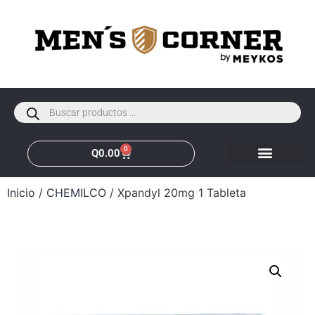
0
Q
0.00
Inicio
/
CHEMILCO
/ Xpandyl 20mg 1 Tableta