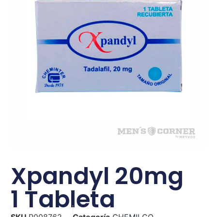
Xpandyl 20mg
1 Tableta
SKU
P008762
Categoría
CHEMILCO