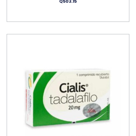
Q
503.15
Añadir Al Carrito