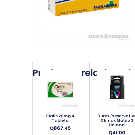
Productos relacionad
Cialis 20mg 4
Durex Preservativ
Tableta
Climax Mutuo 3
Unidad
Q
867.45
Q
41.00