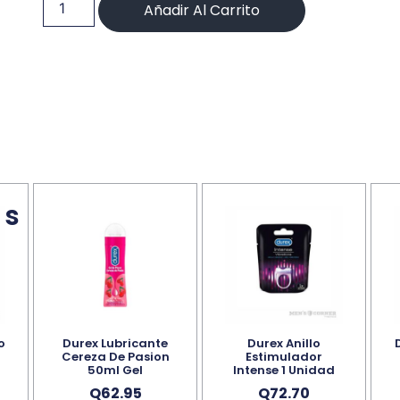
Añadir Al Carrito
os
o
Durex Lubricante
Durex Anillo
Cereza De Pasion
Estimulador
50ml Gel
Intense 1 Unidad
Q
62.95
Q
72.70