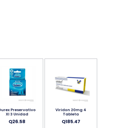
Durex Preservativo
Viridon 20mg 4
Xl 3 Unidad
Tableta
Q
26.58
Q
185.47