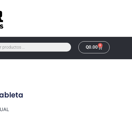
0
Q
0.00
ableta
XUAL