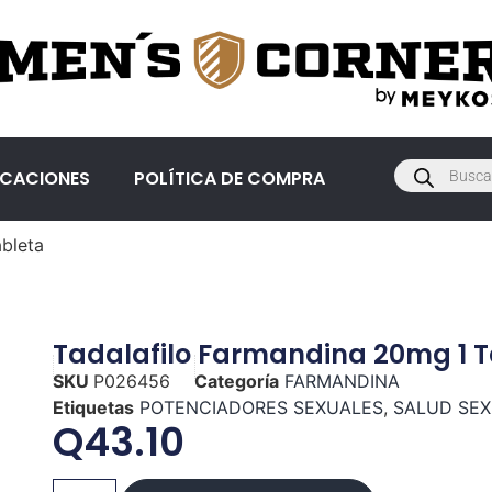
ICACIONES
POLÍTICA DE COMPRA
bleta
Tadalafilo Farmandina 20mg 1 T
SKU
P026456
Categoría
FARMANDINA
Etiquetas
POTENCIADORES SEXUALES
,
SALUD SE
Q
43.10