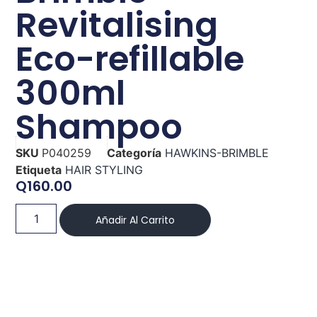
Revitalising
Eco-refillable
300ml
Shampoo
SKU
P040259
Categoría
HAWKINS-BRIMBLE
Etiqueta
HAIR STYLING
Q
160.00
Añadir Al Carrito