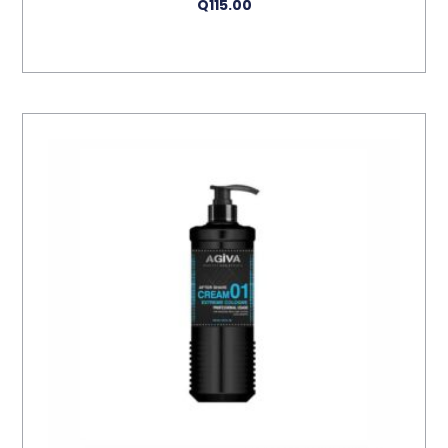
Q
115.00
Añadir Al Carrito