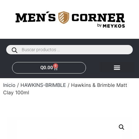
0
Q
0.00
Inicio
/
HAWKINS-BRIMBLE
/ Hawkins & Brimble Matt
Clay 100ml