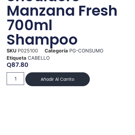
Manzana Fresh
700ml
Shampoo
SKU
P025100
Categoría
PG-CONSUMO
Etiqueta
CABELLO
Q
87.80
Añadir Al Carrito