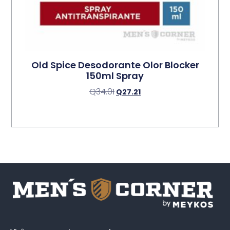
Old Spice Desodorante Olor Blocker
150ml Spray
Q
34.01
Q
27.21
Leer Más