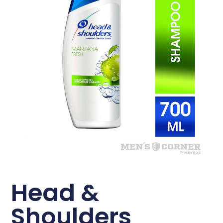
Head &
Shoulders