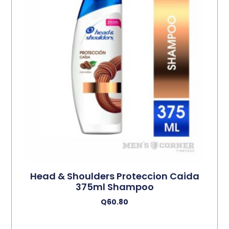
Head & Shoulders Proteccion Caida
375ml Shampoo
Q
60.80
Añadir Al Carrito