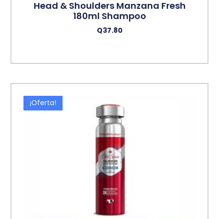
Head & Shoulders Manzana Fresh
180ml Shampoo
Q
37.80
Añadir Al Carrito
¡Oferta!