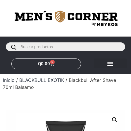
0
Q
0.00
Inicio
/
BLACKBULL EXOTIK
/ Blackbull After Shave
70ml Balsamo